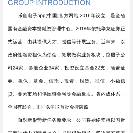
GROUP INTRODUCTION
乐鱼电子app(中国)官方网站 2016年设立，是全省
国有金融资本投融资管理中心。2018年依托华龙证券正
式运营，由其提供人才、授信等开展业务。近年来，以
政府性融资担保为使命，拓展做实业务板块，控股子公
司24家，参股企业34家，投资设立基金22支，涵盖证
券、担保、基金、信托，投资，租赁、征信、小额信
贷、要素市场和供应链金融等金融板块。省内成体系，
全国有影响，正埋头争取首批金控牌照。
面对新形势新任务新要求，公司将始终坚持以习近