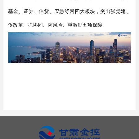
基金、证券、信贷、应急纾困四大板块，突出强党建、
促改革、抓协同、防风险、重激励五项保障。