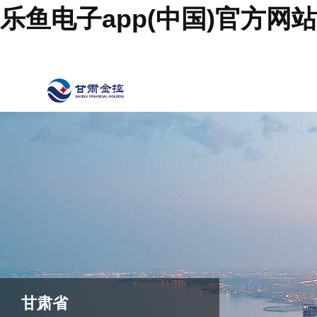
乐鱼电子app(中国)官方网站
甘肃省