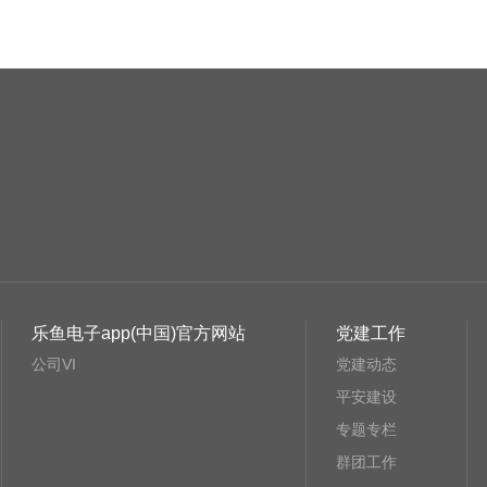
乐鱼电子app(中国)官方网站
党建工作
公司VI
党建动态
平安建设
专题专栏
群团工作