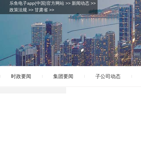
乐鱼电子app(中国)官方网站
>>
新闻动态
>>
政策法规
>>
甘肃省
>>
时政要闻
集团要闻
子公司动态