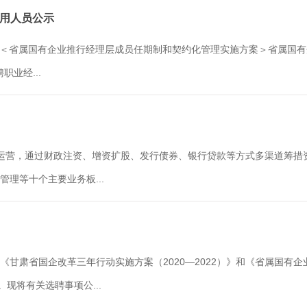
录用人员公示
于印发＜省属国有企业推行经理层成员任期制和契约化管理实施方案＞省属国
职业经...
础组建运营，通过财政注资、增资扩股、发行债券、银行贷款等方式多渠道筹
理等十个主要业务板...
甘肃省国企改革三年行动实施方案（2020—2022）》和《省属国有
现将有关选聘事项公...