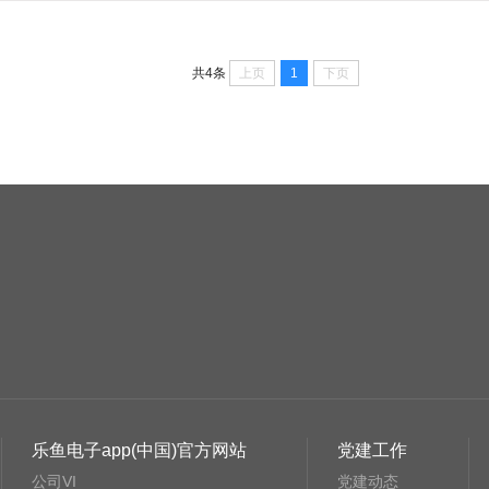
上页
1
下页
共4条
乐鱼电子app(中国)官方网站
党建工作
公司VI
党建动态