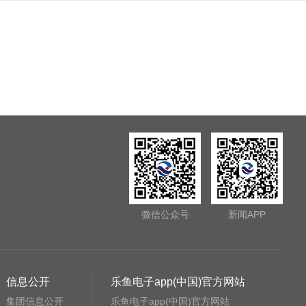
微信公众号
新闻APP
信息公开
乐鱼电子app(中国)官方网站
集团信息公开
乐鱼电子app(中国)官方网站