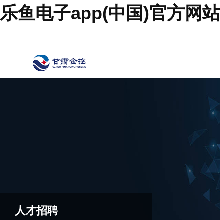
乐鱼电子app(中国)官方网站
人才招聘