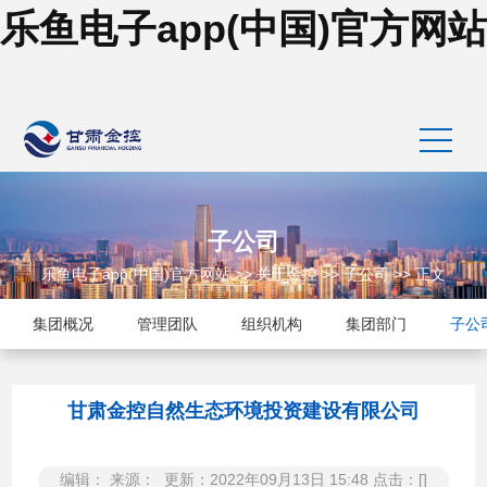
乐鱼电子app(中国)官方网站
子公司
乐鱼电子app(中国)官方网站
>>
关于金控
>>
子公司
>> 正文
集团概况
管理团队
组织机构
集团部门
子公
甘肃金控自然生态环境投资建设有限公司
编辑： 来源： 更新：2022年09月13日 15:48 点击：[]