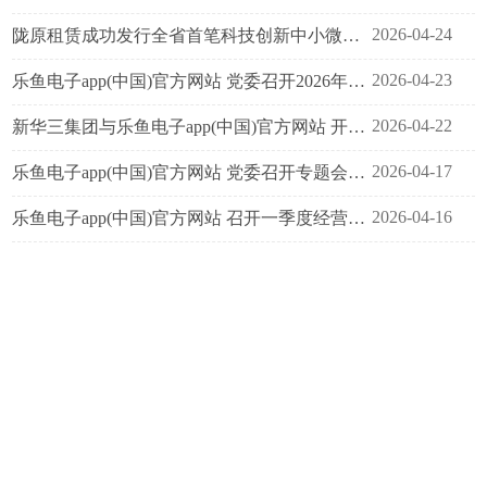
官方网站 工会举办2026年读书分享会
2026-04-24
陇原租赁成功发行全省首笔科技创新中小微企
业支持债券 创新“财政...
2026-04-23
乐鱼电子app(中国)官方网站 党委召开2026年全
面从严治党暨党风廉政建设和反腐败...
2026-04-22
新华三集团与乐鱼电子app(中国)官方网站 开展
座谈交流
2026-04-17
乐鱼电子app(中国)官方网站 党委召开专题会议
传达学习任振鹤省长指示要求
2026-04-16
乐鱼电子app(中国)官方网站 召开一季度经营调
度会