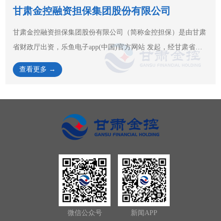
甘肃金控融资担保集团股份有限公司
甘肃金控融资担保集团股份有限公司（简称金控担保）是由甘肃
省财政厅出资，乐鱼电子app(中国)官方网站 发起，经甘肃省地
方金融管理局核准而设立的省级政府性融资担保机构，甘肃省人
查看更多 →
民政府确定...
微信公众号
新闻APP