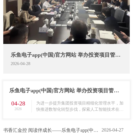
乐鱼电子app(中国)官方网站 举办投资项目管控
及AI大模型应用专题培训
2026-04-28
乐鱼电子app(中国)官方网站 举办投资项目管控
及AI大模型应用专题培训
TOP
04-28
为进一步提升集团投资项目精细化管理水平，加
2026
快推进数智化转型步伐，探索人工智能技术在金
融领域的创新应用路径，4月27日，乐鱼电子app
(中国)官方网站 ...
2026-04-27
书香汇金控 阅读伴成长——乐鱼电子app(中国)