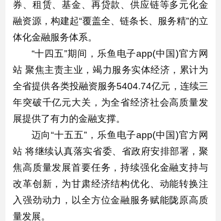
券、租赁、基金、再贷款、供应链等多元化金
融资源，构建起“覆盖全、链条长、服务精”的立
体化金融服务体系。
“十四五”期间，乐鱼电子app(中国)官方网
站 聚焦主责主业，竭力服务实体经济，累计为
全省提供各类投融资服务5404.74亿元，连续三
年突破千亿元大关，为全省经济社会高质量发
展提供了有力的金融支撑。
迈向“十五五”，乐鱼电子app(中国)官方网
站 将继续认真落实省委、省政府安排部署，聚
焦高质量发展首要任务，持续强化金融支持与
改革创新，为甘肃经济结构优化、动能转换注
入强劲动力，以全方位金融服务赋能陇原高质
量发展。