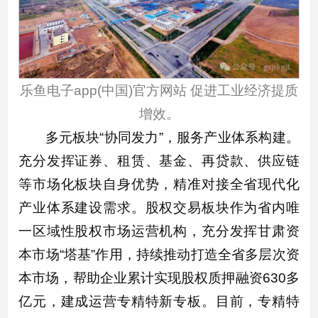
乐鱼电子app(中国)官方网站 促进工业经济提质
增效。
多元板块“协同发力”，服务产业体系构建。
充分发挥证券、租赁、基金、再贷款、供应链
等市场化板块自身优势，精准对接全省现代化
产业体系建设需求。股权交易板块作为省内唯
一区域性股权市场运营机构，充分发挥甘肃资
本市场“塔基”作用，持续推动打造全省多层次资
本市场，帮助企业累计实现股权质押融资630多
亿元，建成运营专精特新专板。目前，专精特