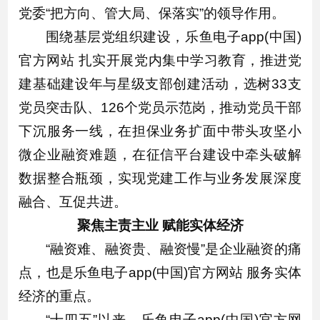
党委“把方向、管大局、保落实”的领导作用。
围绕基层党组织建设，乐鱼电子app(中国)
官方网站 扎实开展党内集中学习教育，推进党
建基础建设年与星级支部创建活动，选树33支
党员突击队、126个党员示范岗，推动党员干部
下沉服务一线，在担保业务扩面中带头攻坚小
微企业融资难题，在征信平台建设中牵头破解
数据整合瓶颈，实现党建工作与业务发展深度
融合、互促共进。
聚焦主责主业 赋能实体经济
“融资难、融资贵、融资慢”是企业融资的痛
点，也是乐鱼电子app(中国)官方网站 服务实体
经济的重点。
“十四五”以来，乐鱼电子app(中国)官方网