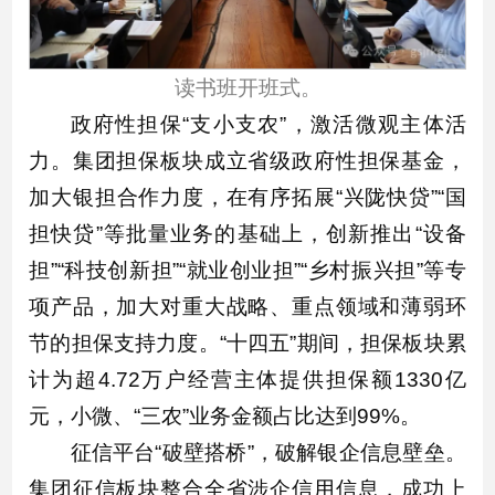
读书班开班式。
政府性担保“支小支农”，激活微观主体活
力。集团担保板块成立省级政府性担保基金，
加大银担合作力度，在有序拓展“兴陇快贷”“国
担快贷”等批量业务的基础上，创新推出“设备
担”“科技创新担”“就业创业担”“乡村振兴担”等专
项产品，加大对重大战略、重点领域和薄弱环
节的担保支持力度。“十四五”期间，担保板块累
计为超4.72万户经营主体提供担保额1330亿
元，小微、“三农”业务金额占比达到99%。
征信平台“破壁搭桥”，破解银企信息壁垒。
集团征信板块整合全省涉企信用信息，成功上