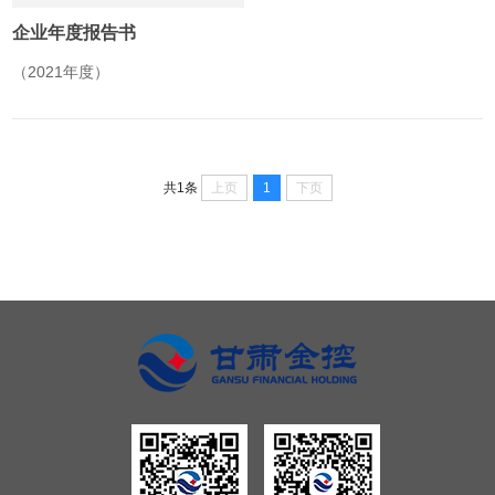
企业年度报告书
（2021年度）
上页
1
下页
共1条