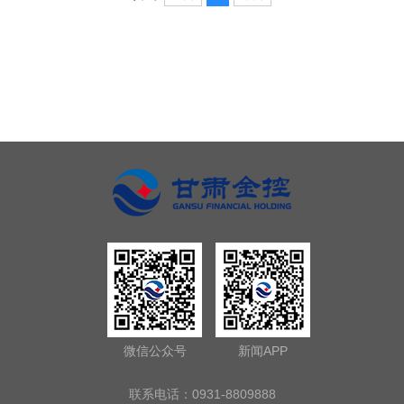
微信公众号
新闻APP
联系电话：0931-8809888