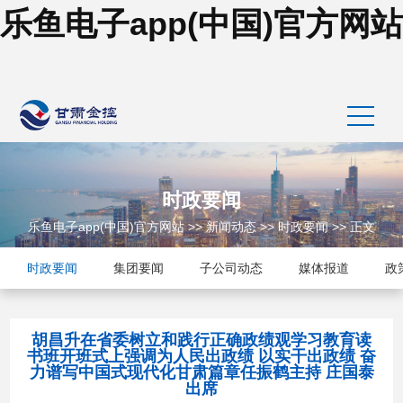
乐鱼电子app(中国)官方网站
时政要闻
乐鱼电子app(中国)官方网站
>>
新闻动态
>>
时政要闻
>> 正文
时政要闻
集团要闻
子公司动态
媒体报道
政
胡昌升在省委树立和践行正确政绩观学习教育读
书班开班式上强调为人民出政绩 以实干出政绩 奋
力谱写中国式现代化甘肃篇章任振鹤主持 庄国泰
出席