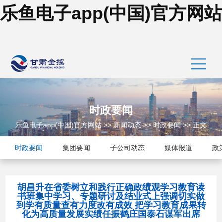
乐鱼电子app(中国)官方网站
时政要闻
乐鱼电子app(中国)官方网站
>>
新闻动态
>>
时政要闻
>> 正文
时政要闻
集团要闻
子公司动态
媒体报道
政
胡昌升在省委树立和践行正确政绩观学习教育读
书班集中学习、专题研讨及结业式上强调切实做
到学有质量查有力度改有成效 把学习教育成果转
化为高质量发展实绩任振鹤庄国泰石谋军出席