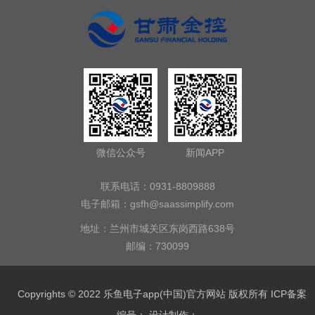
微信公众号
新闻APP
联系电话：0931-8809888
电子邮箱：
gsfh@saassimplify.com
地址：兰州市城关区东岗西路638号
邮编：730099
Copyrights © 2022 乐鱼电子app(中国)官方网站 版权所有 ICP备案
编号：
设计制作：