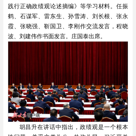
践行正确政绩观论述摘编》等学习材料。任振
鹤、石谋军、雷东生、孙雪涛、刘长根、张永
霞、张晓强、靳国卫、李刚作交流发言，程晓
波、刘建伟作书面发言。庄国泰出席。
胡昌升在讲话中指出，政绩观是一个根本