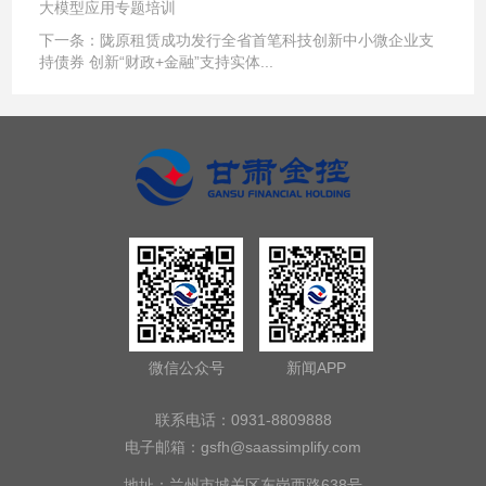
大模型应用专题培训
下一条：
陇原租赁成功发行全省首笔科技创新中小微企业支
持债券 创新“财政+金融”支持实体...
微信公众号
新闻APP
联系电话：0931-8809888
电子邮箱：
gsfh@saassimplify.com
地址：兰州市城关区东岗西路638号