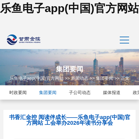
乐鱼电子app(中国)官方网站
集团要闻
乐鱼电子app(中国)官方网站
>>
新闻动态
>>
集团要闻
>> 正文
时政要闻
集团要闻
子公司动态
媒体报道
政
书香汇金控 阅读伴成长——乐鱼电子app(中国)官
方网站 工会举办2026年读书分享会