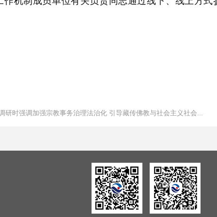
工作机制成员单位有关负责同志通过线下、线上方式
调研时强调加强宗教事务治理法治化 引导藏传佛教与社会主义社会...