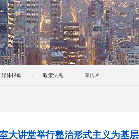
媒体报道
政策法规
宣传片
室大讲堂举行整治形式主义为基层