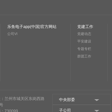
乐鱼电子app(中国)官方网站
党建工作
公司VI
党建动态
平安建设
专题专栏
群团工作
址：兰州市城关区东岗西路
中央部委
8号
子公司
：730099