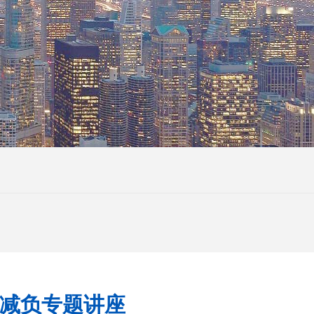
减负专题讲座