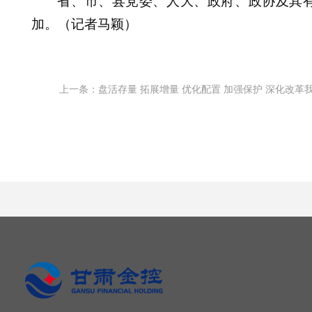
省、市、县党委、人大、政府、政协及其
加。（记者马颖）
上一条：
盘活存量 拓展增量 优化配置 加强保护 深化改革