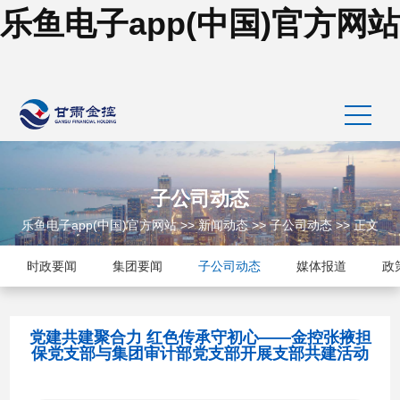
乐鱼电子app(中国)官方网站
子公司动态
乐鱼电子app(中国)官方网站
>>
新闻动态
>>
子公司动态
>> 正文
时政要闻
集团要闻
子公司动态
媒体报道
政
党建共建聚合力 红色传承守初心——金控张掖担
保党支部与集团审计部党支部开展支部共建活动