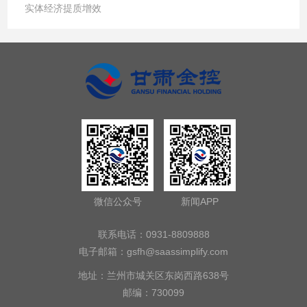
实体经济提质增效
微信公众号
新闻APP
联系电话：0931-8809888
电子邮箱：
gsfh@saassimplify.com
地址：兰州市城关区东岗西路638号
邮编：730099