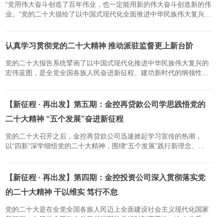
“党用伟大奋斗创造了百年伟业，也一定能用新的伟大奋斗创造新的伟
业。”党的二十大描绘了以中国式现代化全面推进中华民族伟大复兴的
宏伟蓝图，大会号召全党全军全国各族人民紧密团结在以习近平同志
为核心的党中央周围，牢记空谈误国、实干兴邦，坚定信心...
认真学习贯彻党的二十大精神 推动派驻监督更上新台阶
党的二十大报告系统擘画了以中国式现代化推进中华民族伟大复兴的
宏伟蓝图，是全党全国各族人民奋进新征程、建功新时代的纲领性文
献；十九届中央纪委的工作报告与党的二十大报告一脉相承，是全体
纪检监察干部强化政治监督职责，深化自我革命，全面履行从严...
【新征程 · 再出发】第五期：金控再贷款公司学思践悟党的
二十大精神 “五个发展”奋进新征程
党的二十大召开之后，金控再贷款公司迅速掀起学习宣传的热潮，
以“四新”深学细悟党的二十大精神，围绕“五个发展”践行新理念、奋
进新征程。领悟新思想 凝聚新动能党的二十大报告系统总结了十八大
以来党执政兴国的经验和成就，深刻阐明了未来五年乃至更长...
【新征程 · 再出发】第四期：金控投资公司深入贯彻落实党
的二十大精神 干以维实 笃行不怠
党的二十大是在全党全国各族人民迈上全面建设社会主义现代化国家