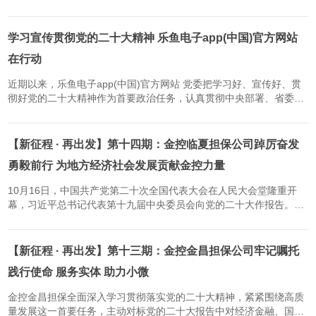
司党支部开展党的二十大精神宣讲。韩鹏以“高质量发展是实现中国式
现代化的必由之路”为题，结合工作实际，从中国式现代化的丰富内
涵、高质...
学习宣传贯彻党的二十大精神 乐鱼电子app(中国)官方网站
在行动
近期以来，乐鱼电子app(中国)官方网站 党委把学习好、宣传好、贯
彻好党的二十大精神作为首要政治任务，认真贯彻中央部署、省委要
求和省政府国资委安排，加强组织领导，制订实施方案，克服疫情影
响，线上线下相结合，持续深入抓好学习，精心做好宣讲宣传，推动
党的二十大...
【新征程 · 再出发】第十四期：金控临夏担保公司踔厉奋发
勇毅前行 为地方经济社会发展贡献金控力量
10月16日，中国共产党第二十次全国代表大会在人民大会堂隆重开
幕，习近平总书记代表第十九届中央委员会向党的二十大作报告。金
控临夏担保党支部组织全体员工集中收听收看大会盛况、积极分享学
习心得体会，在全公司上下迅速掀起学习宣传贯彻党的二十大精神...
【新征程 · 再出发】第十三期：金控金昌担保公司牢记嘱托
践行使命 服务实体 助力小微
金控金昌担保全面深入学习贯彻落实党的二十大精神，紧紧围绕高质
量发展这一首要任务，主动对标党的二十大报告中对经济金融、国企